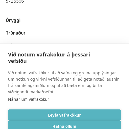
5715566
Öryggi
Trúnaður
Viðskiptavinir
Við notum vafrakökur á þessari
Um okkur
vefsíðu
Við notum vafrakökur til að safna og greina upplýsingar
Spurt og svarað
um notkun og virkni vefsíðunnar, til að geta notað lausnir
frá samfélagsmiðlum og til að bæta efni og birta
Skilmálar
viðeigandi markaðsefni.
Nánar um vafrakökur
Persónuvernd
Leyfa vafrakökur
Hafna öllum