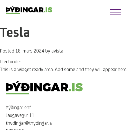
Open Me
Tesla
u opener
u opener
Posted
18. mars 2024
by
avista
u opener
u opener
filed under:
This is a widget ready area. Add some and they will appear here.
u opener
u opener
Þýðingar ehf.
Laugavegur 11
thydingar@thydingar.is
u opener
u opener