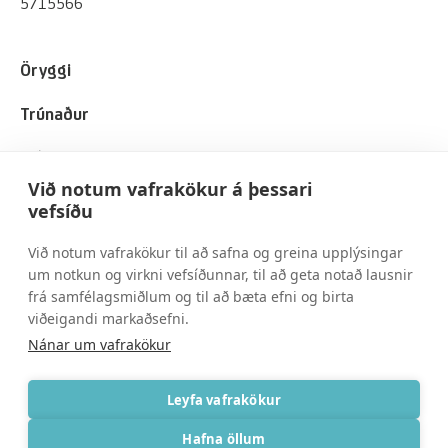
5715566
Öryggi
Trúnaður
Viðskiptavinir
Við notum vafrakökur á þessari
Um okkur
vefsíðu
Við notum vafrakökur til að safna og greina upplýsingar
Spurt og svarað
um notkun og virkni vefsíðunnar, til að geta notað lausnir
frá samfélagsmiðlum og til að bæta efni og birta
Skilmálar
viðeigandi markaðsefni.
Nánar um vafrakökur
Persónuvernd
Leyfa vafrakökur
Hafna öllum