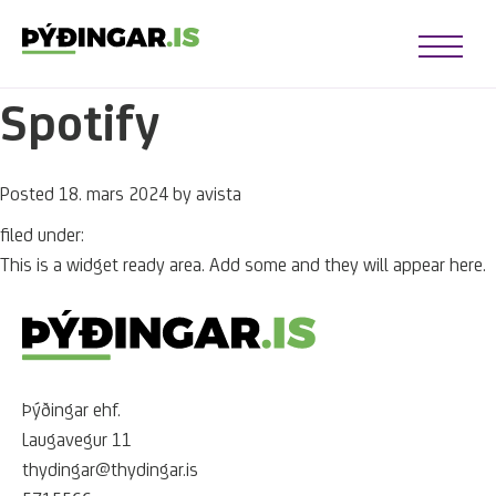
Open Me
Spotify
u opener
u opener
Posted
18. mars 2024
by
avista
u opener
u opener
filed under:
This is a widget ready area. Add some and they will appear here.
u opener
u opener
Þýðingar ehf.
Laugavegur 11
thydingar@thydingar.is
u opener
u opener