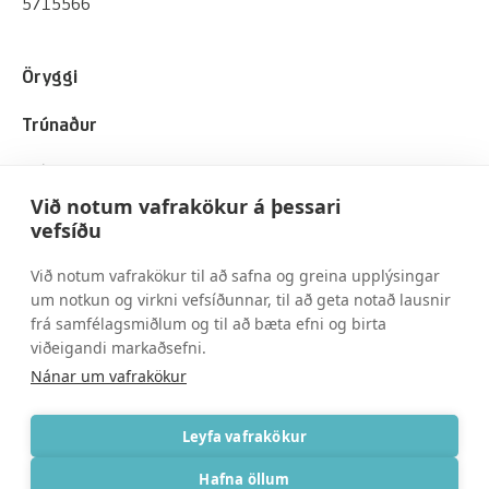
5715566
Öryggi
Trúnaður
Viðskiptavinir
Við notum vafrakökur á þessari
Um okkur
vefsíðu
Við notum vafrakökur til að safna og greina upplýsingar
Spurt og svarað
um notkun og virkni vefsíðunnar, til að geta notað lausnir
frá samfélagsmiðlum og til að bæta efni og birta
Skilmálar
viðeigandi markaðsefni.
Nánar um vafrakökur
Persónuvernd
Leyfa vafrakökur
Hafna öllum