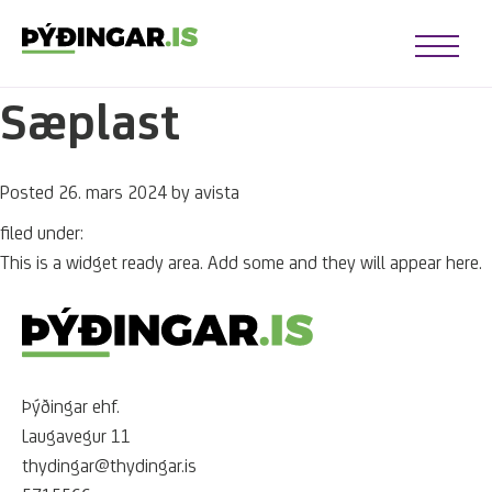
Open Me
Sæplast
u opener
u opener
Posted
26. mars 2024
by
avista
u opener
u opener
filed under:
This is a widget ready area. Add some and they will appear here.
u opener
u opener
Þýðingar ehf.
Laugavegur 11
thydingar@thydingar.is
u opener
u opener