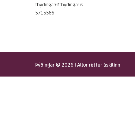
thydingar@thydingar.is
5715566
Þýðingar
© 2026 | Allur réttur áskilinn