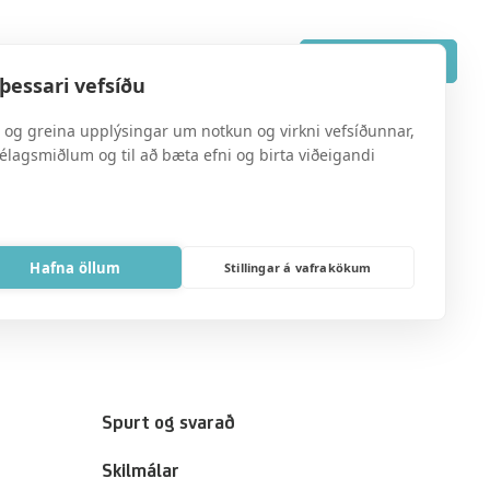
Spurt og svarað
Íslenska
Fá tilboð
þessari vefsíðu
a og greina upplýsingar um notkun og virkni vefsíðunnar,
félagsmiðlum og til að bæta efni og birta viðeigandi
Hafna öllum
Stillingar á vafrakökum
Spurt og svarað
Skilmálar