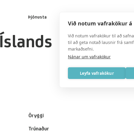
Þjónusta
Persónuvernd
Um okkur
Við notum vafrakökur á 
́slands
Við notum vafrakökur til að safn
til að geta notað lausnir frá sam
markaðsefni.
Nánar um vafrakökur
Leyfa vafrakökur
Öryggi
Trúnaður