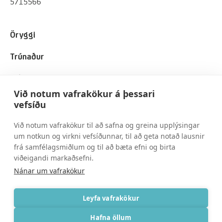
5715566
Öryggi
Trúnaður
Viðskiptavinir
Við notum vafrakökur á þessari
Um okkur
vefsíðu
Við notum vafrakökur til að safna og greina upplýsingar
Spurt og svarað
um notkun og virkni vefsíðunnar, til að geta notað lausnir
frá samfélagsmiðlum og til að bæta efni og birta
Skilmálar
viðeigandi markaðsefni.
Nánar um vafrakökur
Persónuvernd
Leyfa vafrakökur
Hafna öllum