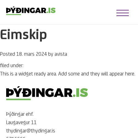
Open Me
Eimskip
u opener
u opener
Posted
18. mars 2024
by
avista
u opener
u opener
filed under:
This is a widget ready area. Add some and they will appear here.
u opener
u opener
Þýðingar ehf.
Laugavegur 11
thydingar@thydingar.is
u opener
u opener